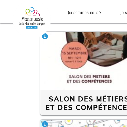
Qui sommes-nous ?
Je 
Qui
sommes-
nous
?
Je
suis
jeune
Emploi
SALON DES MÉTIER
et
Formation
ET DES COMPÉTENC
Logement
et
Mobilité