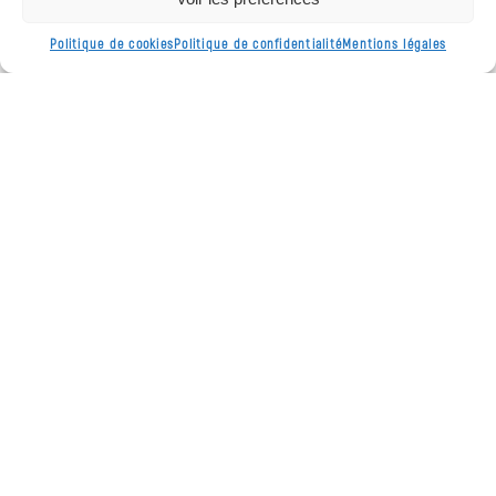
Nous trouver
Politique de cookies
Politique de confidentialité
Mentions légales
La Mission Locale de la Plaine des Vosges est présente
sur l’ensemble du territoire des Vosges de l’Ouest
Utilisez la carte du territoire pour trouver la permanence
la plus proche de chez vous
Vous pouvez également consulter le listing de nos
permanences en cliquant sur le bouton ci-dessous
Nos permanences