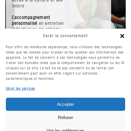
loisirs
L’accompagnement
personnalisé
en entretien
individuel ou en actions
collectives sont les
Gérer le consentement
principaux modes
d’intervention
Pour offrir les meilleures expériences, nous utilisons des technologies
telles que les cookies pour stocker et/ou accéder aux informations des
La Mission Locale est une
appareils. Le fait de consentir à ces technologies nous permettra de
traiter des données telles que le comportement de navigation ou les ID
véritable porte d’entrée
uniques sur ce site. Le fait de ne pas consentir ou de retirer son
pour construire un projet
consentement peut avoir un effet négatif sur certaines
professionnel et aller vers
caractéristiques et fonctions.
une insertion durable
Gérer les services
Accepter
Contact en ligne
Refuser
Voir les préférences