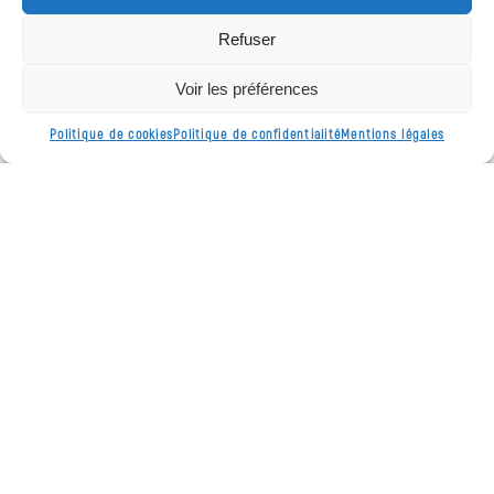
parcours du jeune
vers le retour à
Refuser
l’emploi ou à la
formation et
Voir les préférences
l’autonomie
financière
Politique de cookies
Politique de confidentialité
Mentions légales
C’est pourquoi une
indemnité financière
peut éventuellement
être versée dans le
cadre de ce dispositif
En savoir plus
Une question ou besoin de précisions ?
Contactez la Mission Locale