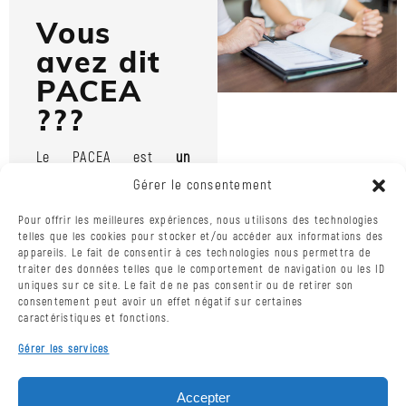
Vous
avez dit
PACEA
???
Le PACEA est
un
accompagnement
Gérer le consentement
personnalisé avec une
conseillère Mission
Pour offrir les meilleures expériences, nous utilisons des technologies
Locale dédiée
qui a
telles que les cookies pour stocker et/ou accéder aux informations des
pour but :
appareils. Le fait de consentir à ces technologies nous permettra de
traiter des données telles que le comportement de navigation ou les ID
d’écouter la
uniques sur ce site. Le fait de ne pas consentir ou de retirer son
demande
consentement peut avoir un effet négatif sur certaines
de l’accompagner
caractéristiques et fonctions.
dans ses
Gérer les services
démarches
de le soutenir et
de sécuriser le
Accepter